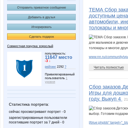
Diamond Crumb
Esha2
Отправить приватное сообщение
ТЕМА Сбор зака
доступным цена
Добавить в друзья
автомобили, ин
толокары и мног
Игнорировать
LEONOCHKA
Lana.1
Сделать подарок
Совместная покупка: взрослый
Manakovalu
Marin
популярность:
11647 место
www.nn.ru/community/vp
-3 ↓
рейтинг
2292
?
Читать полностью
Привилегированный
пользователь
1
Pantera15
Pugovk
уровня
Сбор заказов.Де
Игры для дошко
году. Выкуп 4
21
Статистика портрета:
Wine
Ytsan
сейчас просматривают портрет - 0
зарегистрированные пользователи
посетившие портрет за 7 дней - 0
[/blue:phpbb" target="_b