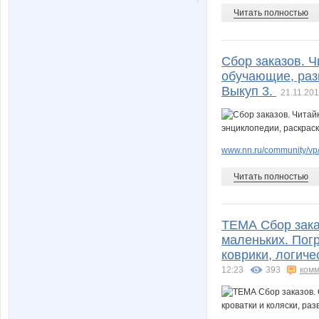
deleina86
docp
Читать полностью
Сбор заказов. Ч
mary_ionova
nataliy
обучающие, раз
Выкуп 3.
21.11.201
tamerlan135757
tigri
www.nn.ru/community/vp
Читать полностью
стилистика
теперь я пр
ТЕМА Сбор зака
маленьких. Пог
коврики, логиче
Фея Драже
ИРИША
12:23
393
комм