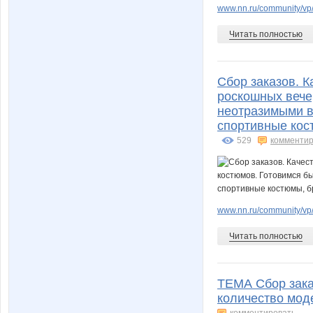
Людмила1212
Лана22
www.nn.ru/community/vp/
Читать полностью
Мышка-Малышка
Наталь
Сбор заказов. 
роскошных вече
неотразимыми в 
спортивные кост
Танечка 1985
ТатьянаАлексан
529
комментир
www.nn.ru/community/vp
Читать полностью
ТЕМА Сбор зака
количество моде