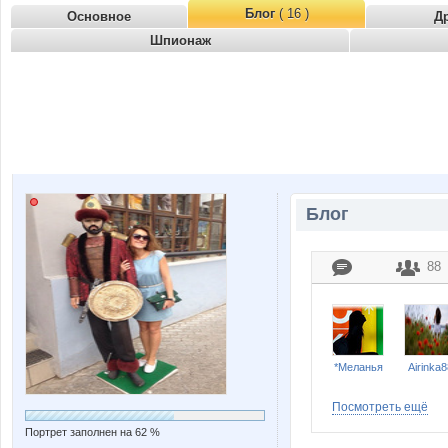
Блог
( 16 )
Основное
Д
Шпионаж
Блог
88
*Меланья
Airinka8
Посмотреть ещё
Портрет заполнен на 62 %